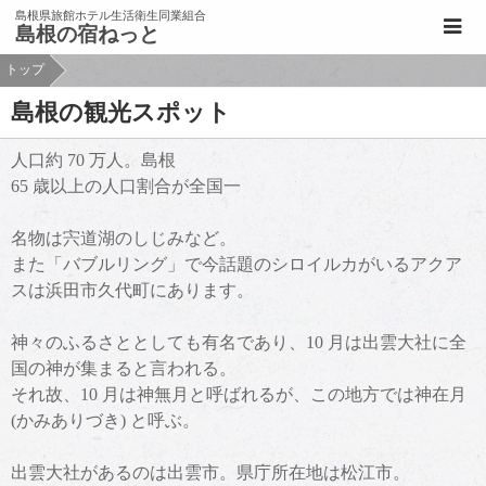
このページの本文へ移動
島根県旅館ホテル生活衛生同業組合
島根の宿ねっと
トップ
島根の観光スポット
人口約 70 万人。島根
65 歳以上の人口割合が全国一
名物は宍道湖のしじみなど。
また「バブルリング」で今話題のシロイルカがいるアクア
スは浜田市久代町にあります。
神々のふるさととしても有名であり、10 月は出雲大社に全
国の神が集まると言われる。
それ故、10 月は神無月と呼ばれるが、この地方では神在月
(かみありづき) と呼ぶ。
出雲大社があるのは出雲市。県庁所在地は松江市。