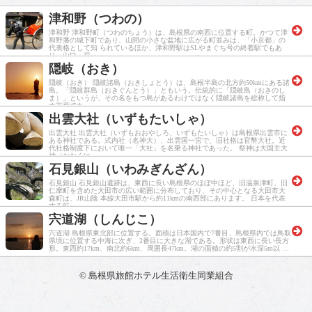
津和野（つわの）
津和野 津和野町（つわのちょう）は、島根県の南西に位置する町。かつて津
和野藩の城下町であり、山間の小さな盆地に広がる町並みは、「小京都」の
代表格として知 られているほか、津和野駅はSLやまぐち号の終着駅でもあ
り、山口・萩 …
隠岐（おき）
隠岐（おき） 隠岐諸島（おきしょとう）は、島根半島の北方約50kmにある諸
島。「隠岐群島（おきぐんとう）」ともいう。伝統的に「隠岐島（おきのし
ま）」というが、その名をもつ島があるわけではなく隠岐諸島を総称して指
す言葉であ …
出雲大社（いずもたいしゃ）
出雲大社 出雲大社（いずもおおやしろ、いずもたいしゃ）は島根県出雲市に
ある神社である。式内社（名神大）、出雲国一宮で、旧社格は官幣大社。近
代社格制度下において唯一「大社」を名乗る神社であった。 祭神は大国主大
神（おおくに …
石見銀山（いわみぎんざん）
石見銀山 石見銀山遺跡は、東西に長い島根県のほぼ中ほど、旧温泉津町、旧
仁摩町を含めた大田市の広い範囲に分布しており、その中心となる大田市大
森町は、JR山陰 本線大田市駅から約11kmの南西部にあります。 日本を代表
する鉱 …
宍道湖（しんじこ）
宍道湖 島根県東北部に位置する。面積は日本国内で7番目、島根県内では鳥取
県境に位置する中海に次ぎ、2番目に大きな湖である。形状は東西に長い長方
形。東西約17km、南北約6km、周囲長47km。湖の面積の約5割が水深5m以 …
© 島根県旅館ホテル生活衛生同業組合