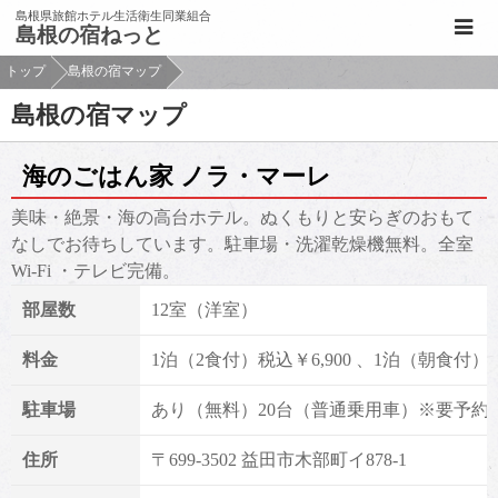
このページの本文へ移動
島根県旅館ホテル生活衛生同業組合
島根の宿ねっと
トップ
島根の宿マップ
島根の宿マップ
海のごはん家 ノラ・マーレ
美味・絶景・海の高台ホテル。ぬくもりと安らぎのおもて
なしでお待ちしています。駐車場・洗濯乾燥機無料。全室
Wi-Fi ・テレビ完備。
部屋数
12室（洋室）
料金
1泊（2食付）税込￥6,900 、1泊（朝食付）
駐車場
あり（無料）20台（普通乗用車）※要予約
住所
〒699-3502 益田市木部町イ878-1