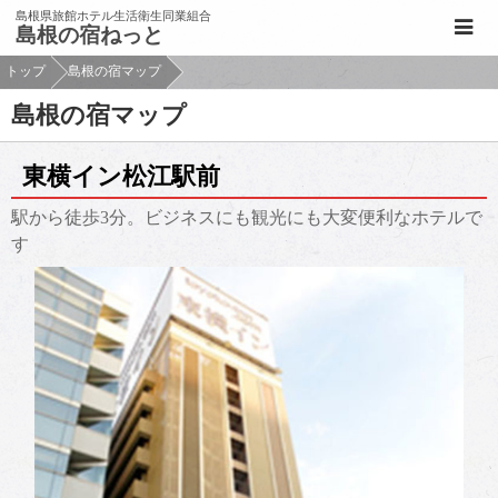
このページの本文へ移動
島根県旅館ホテル生活衛生同業組合
島根の宿ねっと
トップ
島根の宿マップ
島根の宿マップ
東横イン松江駅前
駅から徒歩3分。ビジネスにも観光にも大変便利なホテルで
す