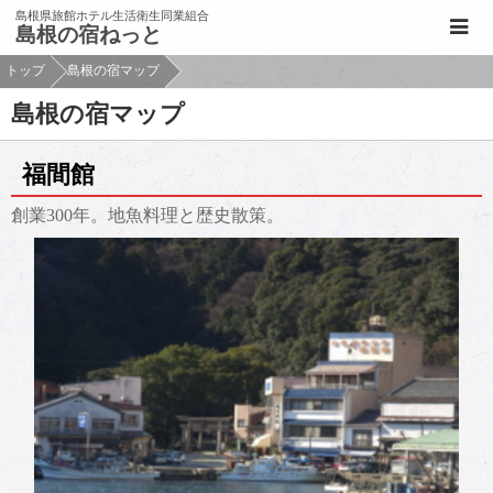
このページの本文へ移動
島根県旅館ホテル生活衛生同業組合
島根の宿ねっと
トップ
島根の宿マップ
島根の宿マップ
福間館
創業300年。地魚料理と歴史散策。