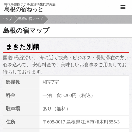
このページの本文へ移動
島根県旅館ホテル生活衛生同業組合
島根の宿ねっと
トップ
島根の宿マップ
島根の宿マップ
まきた別館
国道9号線沿い。 海に近く観光・ビジネス・長期滞在の方、
心を込めて、 安心料金で、美味しいお食事をご用意してお
待ちしております。
部屋数
和室7室
料金
一泊二食5,200円（税込）
駐車場
あり（無料）
住所
〒695-0017 島根県江津市和木町555-3