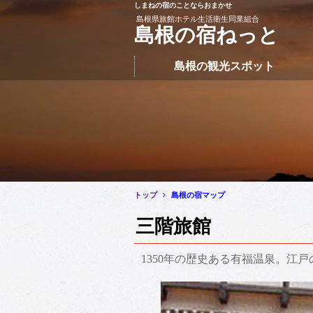
しまねの宿のことならおまかせ
このページの本文へ移動
島根県旅館ホテル生活衛生同業組合
島根の宿ねっと
島根の観光スポット
トップ
島根の宿マップ
三階旅館
1350年の歴史ある有福温泉。江