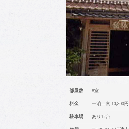
部屋数
8室
料金
一泊二食 10,800
駐車場
あり12台