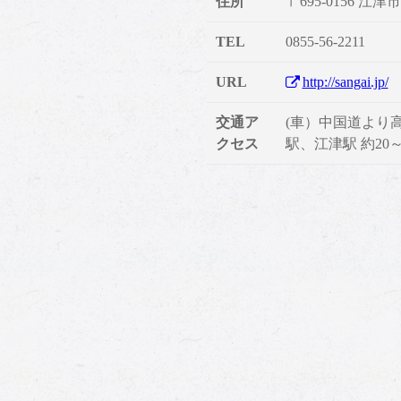
住所
〒695-0156 江
TEL
0855-56-2211
URL
http://sangai.jp/
交通ア
(車）中国道より高速
クセス
駅、江津駅 約20～