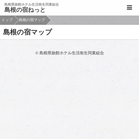
このページの本文へ移動
島根県旅館ホテル生活衛生同業組合
島根の宿ねっと
トップ
島根の宿マップ
島根の宿マップ
© 島根県旅館ホテル生活衛生同業組合