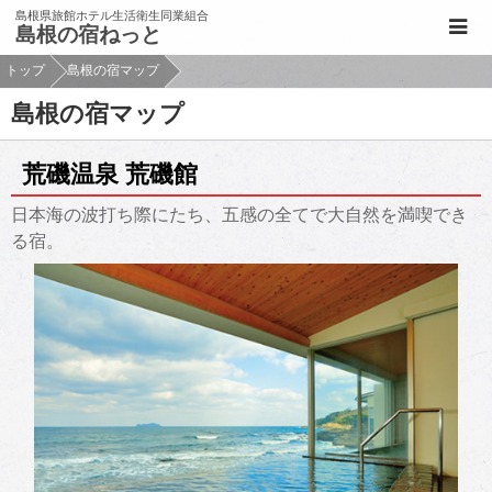
このページの本文へ移動
島根県旅館ホテル生活衛生同業組合
島根の宿ねっと
トップ
島根の宿マップ
島根の宿マップ
荒磯温泉 荒磯館
日本海の波打ち際にたち、五感の全てで大自然を満喫でき
る宿。