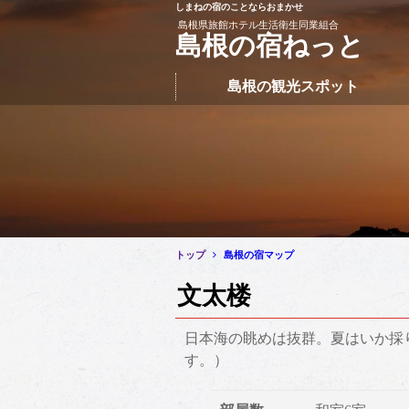
しまねの宿のことならおまかせ
このページの本文へ移動
島根県旅館ホテル生活衛生同業組合
島根の宿ねっと
島根の観光スポット
トップ
島根の宿マップ
文太楼
日本海の眺めは抜群。夏はいか採
す。）