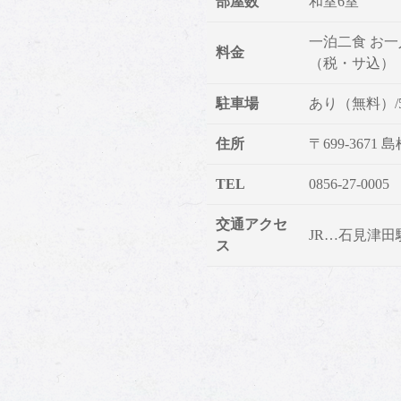
部屋数
和室6室
一泊二食 お一人
料金
（税・サ込）
駐車場
あり（無料）/
住所
〒699-3671
TEL
0856-27-0005
交通アクセ
JR…石見津田
ス