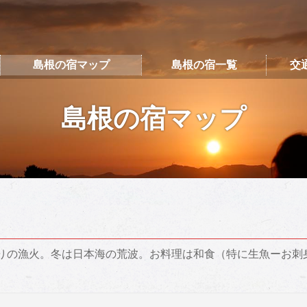
島根の宿マップ
島根の宿一覧
交
島根の宿マップ
りの漁火。冬は日本海の荒波。お料理は和食（特に生魚ーお刺