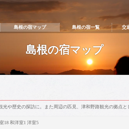
島根の宿マップ
島根の宿一覧
交
島根の宿マップ
観光や歴史の探訪に。また周辺の匹見、津和野路観光の拠点と
室18 和洋室1 洋室5