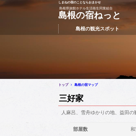
しまねの宿のことならおまかせ
このページの本文へ移動
島根県旅館ホテル生活衛生同業組合
島根の宿ねっと
島根の観光スポット
トップ
島根の宿マップ
三好家
人麻呂、雪舟ゆかりの地、益田の
部屋数
和