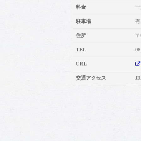
料金
一
駐車場
有
住所
〒
TEL
08
URL
交通アクセス
J