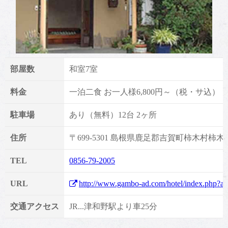
部屋数
和室7室
料金
一泊二食 お一人様6,800円～（税・サ込）
駐車場
あり（無料）12台 2ヶ所
住所
〒699-5301 島根県鹿足郡吉賀町柿木村柿木2
TEL
0856-79-2005
URL
http://www.gambo-ad.com/hotel/index.php?a
交通アクセス
JR...津和野駅より車25分