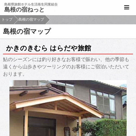
このページの本文へ移動
島根県旅館ホテル生活衛生同業組合
島根の宿ねっと
トップ
島根の宿マップ
島根の宿マップ
かきのきむら はらだや旅館
鮎のシーズンには釣り好きなお客様で賑わい、他の季節も
遠くから山歩きやツーリングのお客様にご宿泊いただいて
おります。