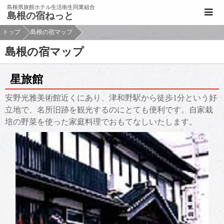
このページの本文へ移動
島根県旅館ホテル生活衛生同業組合
島根の宿ねっと
トップ
島根の宿マップ
島根の宿マップ
星旅館
安野光雅美術館近くにあり、津和野駅から徒歩1分という好
立地で、名所旧跡を観光するのにとても便利です。自家栽
培の野菜を使った家庭料理でおもてなしいたします。