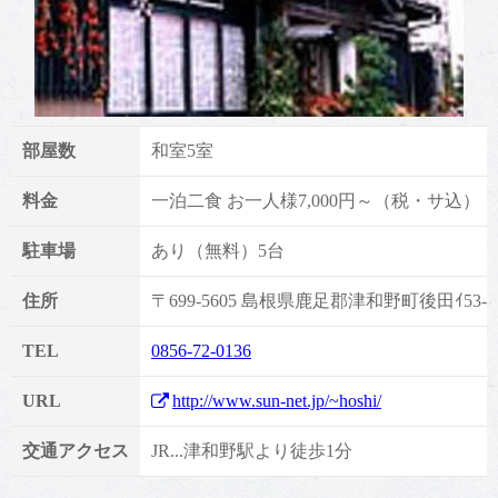
部屋数
和室5室
料金
一泊二食 お一人様7,000円～（税・サ込）
駐車場
あり（無料）5台
住所
〒699-5605 島根県鹿足郡津和野町後田ｲ53-6
TEL
0856-72-0136
URL
http://www.sun-net.jp/~hoshi/
交通アクセス
JR...津和野駅より徒歩1分